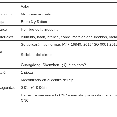
Valor
do o no
Micro mecanizado
ega
Entre 3 y 5 días
arca
Hombre de la industria
teriales
Aluminio, latón, bronce, cobre, metales endurecidos, meta
Se aplicarán las normas IATF 16949: 2016/ISO 9001:201
la
Solicitud del cliente
Guangdong, Shenzhen. ¿Qué es esto?
cción
1 pieza
Mecanizado en el centro del eje
seguridad
0.01- +/- 0,005 mm
Partes de mecanizado CNC a medida, piezas de mecaniz
CNC