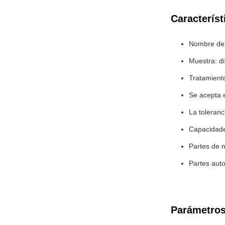
Característ
Nombre del
Muestra: di
Tratamiento 
Se acepta 
La toleranc
Capacidades
Partes de 
Partes aut
Parámetros