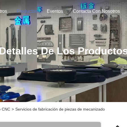
tros
Productos
Eventos
Contacta Con Nosotros
Detalles De Los Producto
do CNC
>
Servicios de fabricación de piezas de mecanizado