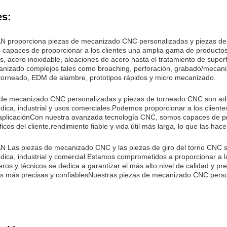
es:
proporciona piezas de mecanizado CNC personalizadas y piezas de 
 capaces de proporcionar a los clientes una amplia gama de productos,
s, acero inoxidable, aleaciones de acero hasta el tratamiento de superf
anizado complejos tales como broaching, perforación, grabado/mecaniz
torneado, EDM de alambre, prototipos rápidos y micro mecanizado.
 de mecanizado CNC personalizadas y piezas de torneado CNC son ade
dica, industrial y usos comerciales.Podemos proporcionar a los clientes
aplicaciónCon nuestra avanzada tecnología CNC, somos capaces de pr
ficos del cliente.rendimiento fiable y vida útil más larga, lo que las hac
as piezas de mecanizado CNC y las piezas de giro del torno CNC se u
dica, industrial y comercial.Estamos comprometidos a proporcionar a lo
eros y técnicos se dedica a garantizar el más alto nivel de calidad y p
zas más precisas y confiablesNuestras piezas de mecanizado CNC pers