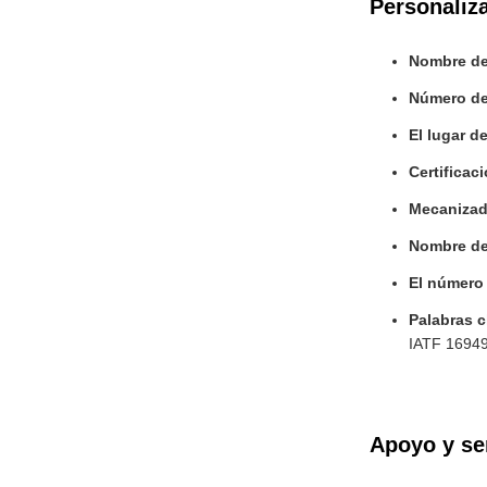
Personaliz
Nombre de
Número de
El lugar d
Certificac
Mecanizad
Nombre de
El número
Palabras c
IATF 1694
Apoyo y se