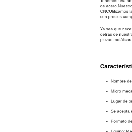
Tenemos una amp
de acero.Nuestro
CNCUtilizamos la
con precios comp
Ya sea que neces
detrás de nuestr
piezas metálicas
Característ
Nombre del
Micro meca
Lugar de o
Se acepta
Formato de
Equipo: Mec