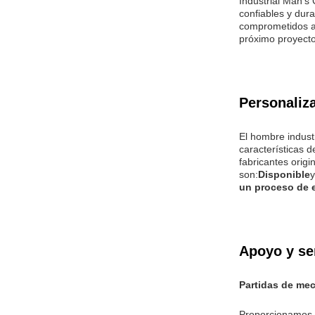
Industrial Man's
confiables y dur
comprometidos a 
próximo proyecto
Personaliz
El hombre indust
características 
fabricantes origi
son:
Disponible
y
un proceso de e
Apoyo y se
Partidas de me
Proporcionamos 