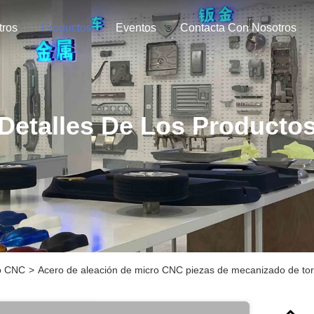
tros
Productos
Eventos
Contacta Con Nosotros
Detalles De Los Producto
do CNC
>
Acero de aleación de micro CNC piezas de mecanizado de tor