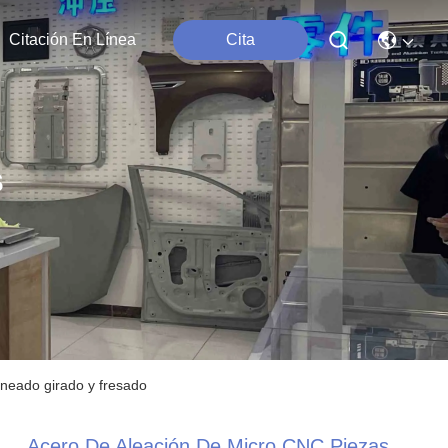
Citación En Línea
Cita
s
neado girado y fresado
Acero De Aleación De Micro CNC Piezas