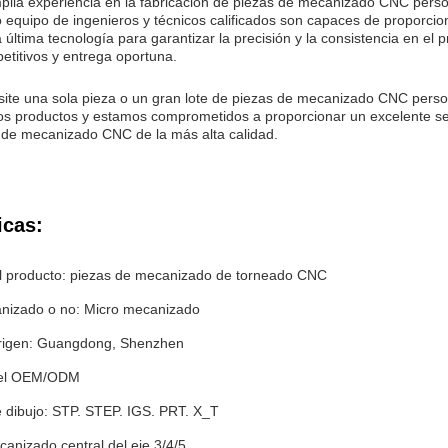
lia experiencia en la fabricación de piezas de mecanizado CNC pers
 equipo de ingenieros y técnicos calificados son capaces de proporc
 última tecnología para garantizar la precisión y la consistencia en e
etitivos y entrega oportuna.
ite una sola pieza o un gran lote de piezas de mecanizado CNC perso
os productos y estamos comprometidos a proporcionar un excelente serv
 de mecanizado CNC de la más alta calidad.
icas:
 producto: piezas de mecanizado de torneado CNC
nizado o no: Micro mecanizado
rigen: Guangdong, Shenzhen
 el OEM/ODM
 dibujo: STP. STEP. IGS. PRT. X_T
anizado central del eje 3/4/5