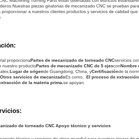
 CNC Machining Turning Parts están diseñadas con estrictos estándares 
aderos.Nuestras piezas giratorias de mecanizado CNC se prueban para 
proporcionar a nuestros clientes productos y servicios de calidad que 
.
ación:
rial proporciona
Partes de mecanizado de torneado CNC
servicios co
de nuestro producto
Partes de mecanizado CNC de 5 ejes
con
Nombre d
nales,
Lugar de origen
de Guangdong, China, y
Certificación
de la nor
Otros servicios de mecanizado
Es como...
El proceso de extracción
xtracción de la materia prima.
se apoyan.
rvicios:
canizado de torneado CNC Apoyo técnico y servicios
soporte técnico y servicios de clase mundial para nuestras piezas 