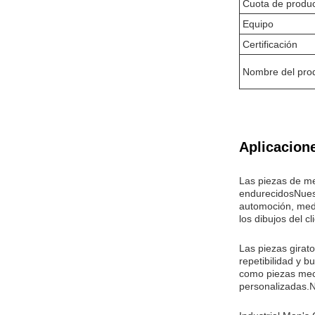
Cuota de produ
Equipo
Certificación
Nombre del pro
Aplicacion
Las piezas de me
endurecidosNuest
automoción, medi
los dibujos del 
Las piezas girato
repetibilidad y 
como piezas mecá
personalizadas.N