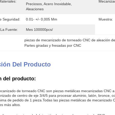
ateriales:
Mecaniza
Preciosos, Acero Inoxidable, 
Aleaciones
e Seguridad:
0.01- +/- 0,005 Mm
Muestra:
La Fuente:
Mes 100000pcs/
piezas de mecanizado de torneado CNC de aleación de
Partes giradas y fresadas por CNC
ción Del Producto
n del producto:
ecanizado de torneado CNC son piezas metálicas mecanizadas CNC 
nizado de centro de eje 3/4/5 para procesar aluminio, latón, bronc
ima de pedido de 1 pieza.Todas las piezas metálicas de mecanizado CN
es más altos.