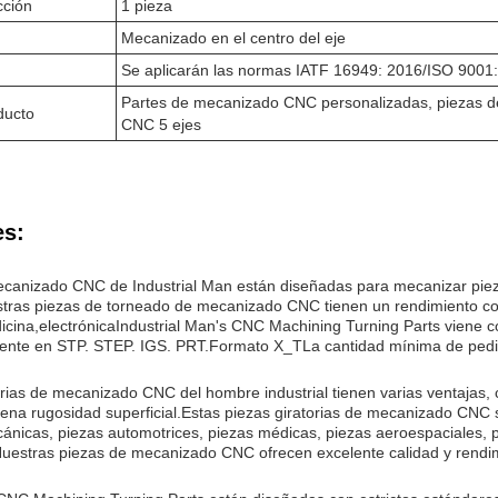
cción
1 pieza
Mecanizado en el centro del eje
Se aplicarán las normas IATF 16949: 2016/ISO 9001
Partes de mecanizado CNC personalizadas, piezas 
ducto
CNC 5 ejes
es:
canizado CNC de Industrial Man están diseñadas para mecanizar pieza
ras piezas de torneado de mecanizado CNC tienen un rendimiento confi
cina,electrónicaIndustrial Man's CNC Machining Turning Parts viene
cliente en STP. STEP. IGS. PRT.Formato X_TLa cantidad mínima de pe
rias de mecanizado CNC del hombre industrial tienen varias ventajas, co
buena rugosidad superficial.Estas piezas giratorias de mecanizado CNC
nicas, piezas automotrices, piezas médicas, piezas aeroespaciales, pie
uestras piezas de mecanizado CNC ofrecen excelente calidad y rendimi