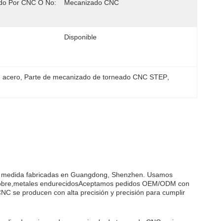
do Por CNC O No:
Mecanizado CNC
Disponible
 acero
, 
Parte de mecanizado de torneado CNC STEP
, 
a medida fabricadas en Guangdong, Shenzhen. Usamos
e, cobre,metales endurecidosAceptamos pedidos OEM/ODM con
C se producen con alta precisión y precisión para cumplir