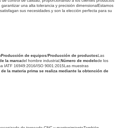
de control de calidad, proporcionando a los clientes productos
garantizar una alta tolerancia y precisión dimensionalEstamos
satisfagan sus necesidades.y son la elección perfecta para su
n
Producción de equipos
/
Producción de productos
Las
e la marca
del hombre industrial,
Número de modelo
de los
ma IATF 16949:2016/ISO 9001:2015Las muestras
 de la materia prima se realiza mediante la obtención de
de mecanizado de torneado CNC.y mantenimientoTambién