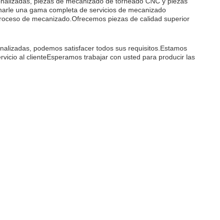
onalizadas, piezas de mecanizado de torneado CNC y piezas
ionarle una gama completa de servicios de mecanizado
l proceso de mecanizado.Ofrecemos piezas de calidad superior
nalizadas, podemos satisfacer todos sus requisitos.Estamos
icio al clienteEsperamos trabajar con usted para producir las